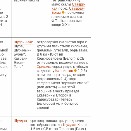
верхней части)
Петринскую яйлу
мимо скалы
Ставри-
а
Кая
по хр.
Ставрея-
не
Богаз
проложена
, в 2
ялтинским врачом
икита
Ф.Т. Штангеевым в
ПН
конце XIX в.
ая
Шуври-Кая*
островерхая скалистая гора с
Шуре,
крутыми лесистыми склонами,
льной
Шуринын-
гребнями, утесами, обрывами.
 с-
Бурну*,
В 6 км к Ю от нп
 сев.
Катран-
Красноселовка (Белог.), к СВ
яйлы
Яккан-
от несколько похожей на нее г.
аан
;
Тепе*
Хриколь
, через узкую глубокую
седловину
Каллистон
1,2,3)
ие у
возм., из тюрк.
сиври, сююрю
остроконечный; 4) тюрк.
катран яккан
“горящая смола”
(или деготь) — на этой
вершине в честь приезда
Екатерины Второй в
Карасубазар (теперь
Белогорск) жгли бочки со
смолой
ая
Шулдан
срв пещ. монастырь у подножия
юж. обрывов скалы
Шулдан-Кая
; в
кими
1,5 км к СВ от нп Терновка (Бахч.)