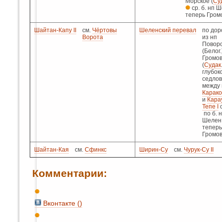
Морское (
Су
ср. б. нп 
теперь Гром
Шайтан-Капу II
см.
Чёртовы
Шеленский перевал
по дор
Ворота
из нп
Повор
(Белог.
Громов
(
Судак
глубок
седло
между г
Карак
и
Кара
Тепе I
по б. 
Шелен
теперь
Громов
Шайтан-Кая
см.
Сфинкс
Ширин-Су
см.
Чурук-Су II
Комментарии:
Вконтакте (
)