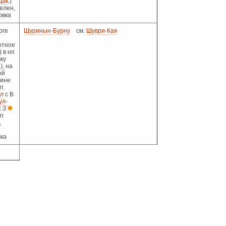
дак
.)
Шелен,
овка
оге
Шуринын-Бурну
см.
Шуври-Кая
отное
) в нп
ку
.), на
ой
вине
г.
ол
с В
ул-
с З
нп
,
ка