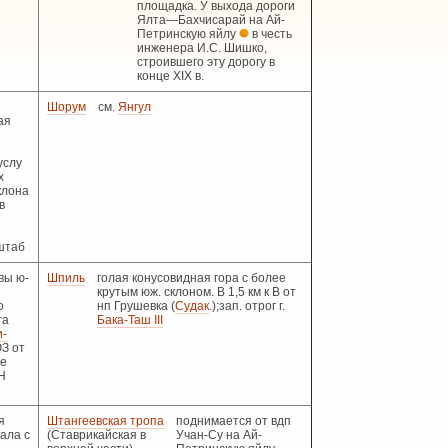
площадка. У выхода дороги
Ялта—Бахчисарай на Ай-
Петринскую яйлу
в честь
инженера И.С. Шишко,
строившего эту дорогу в
конце XIX в.
Шорум
см.
Янгул
ая
услу
х
клона
в
штаб
вы ю-
Шпиль
голая конусовидная гора с более
крутым юж. склоном. В 1,5 км к В от
о
нп Грушевка (
Судак
.);зап. отрог г.
га
Бака-Таш III
-
ЮЗ от
ое
ПН
я
Штангеевская тропа
поднимается от вдп
ала с
(Ставрикайская в
Учан-Су на Ай-