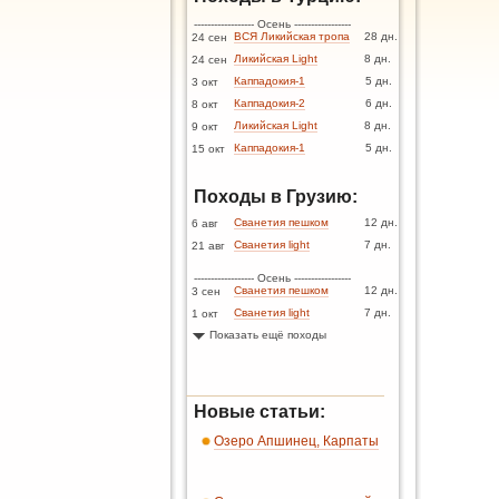
------------------ Осень -----------------
ВСЯ Ликийская тропа
28 дн.
24 сен
Ликийская Light
8 дн.
24 сен
Каппадокия-1
5 дн.
3 окт
Каппадокия-2
6 дн.
8 окт
Ликийская Light
8 дн.
9 окт
Каппадокия-1
5 дн.
15 окт
Походы в Грузию:
Сванетия пешком
12 дн.
6 авг
Сванетия light
7 дн.
21 авг
------------------ Осень -----------------
Сванетия пешком
12 дн.
3 сен
Сванетия light
7 дн.
1 окт
Показать ещё походы
Новые статьи:
Озеро Апшинец, Карпаты