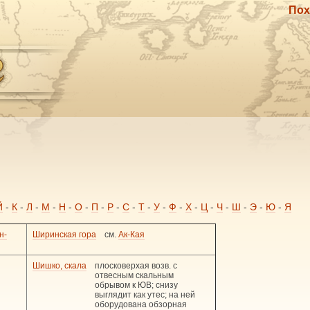
Пох
Й
-
К
-
Л
-
М
-
Н
-
О
-
П
-
Р
-
С
-
Т
-
У
-
Ф
-
Х
-
Ц
-
Ч
-
Ш
-
Э
-
Ю
-
Я
н-
Ширинская гора
см.
Ак-Кая
Шишко, скала
плосковерхая возв. с
отвесным скальным
обрывом к ЮВ; снизу
выглядит как утес; на ней
оборудована обзорная