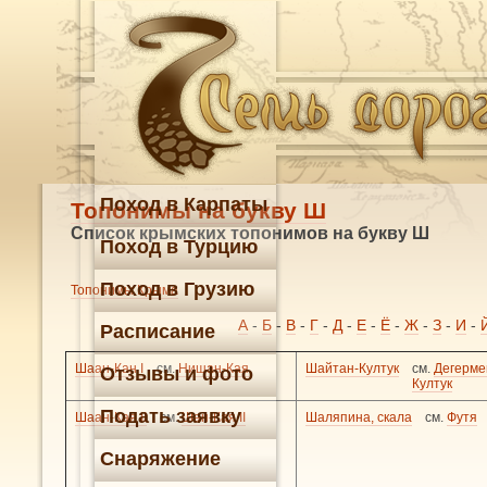
Поход в Карпаты
Топонимы на букву Ш
Список крымских топонимов на букву Ш
Поход в Турцию
Поход в Грузию
Топонимы Крыма
А
-
Б
-
В
-
Г
-
Д
-
Е
-
Ё
-
Ж
-
З
-
И
-
Расписание
Шаан-Кан I
см.
Нишан-Кая
Шайтан-Култук
см.
Дегерме
Отзывы и фото
Култук
Подать заявку
Шаан-Кая II
см.
Шан-Кая II
Шаляпина, скала
см.
Футя
Снаряжение