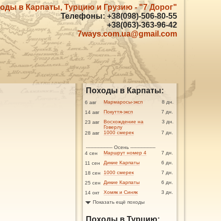
оды в Карпаты, Турцию и Грузию - "7 Дорог"
Телефоны: +38(098)-506-80-55
+38(063)-363-96-42
7ways.com.ua@gmail.com
Походы в Карпаты:
Мармаросы-эксп
8 дн.
6 авг
Покуття-эксп
7 дн.
14 авг
Восхождение на
3 дн.
23 авг
Говерлу
1000 смерек
7 дн.
28 авг
------------------ Осень -----------------
Маршрут номер 4
7 дн.
4 сен
Дикие Карпаты
6 дн.
11 сен
1000 смерек
7 дн.
18 сен
Дикие Карпаты
6 дн.
25 сен
Хомяк и Синяк
3 дн.
14 окт
Показать ещё походы
Походы в Турцию: