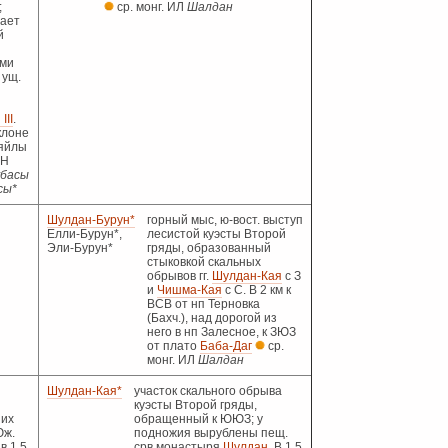
;
ср. монг. ИЛ
Шалдан
ает
й
ми
 ущ.
III
.
клоне
яйлы
ПН
убасы
сы*
Шулдан-Бурун*
горный мыс, ю-вост. выступ
Елли-Бурун*,
лесистой куэсты Второй
Эли-Бурун*
гряды, образованный
стыковкой скальных
обрывов гг.
Шулдан-Кая
с З
и
Чишма-Кая
с С. В 2 км к
ВСВ от нп Терновка
(Бахч.), над дорогой из
него в нп Залесное, к ЗЮЗ
от плато
Баба-Даг
ср.
монг. ИЛ
Шалдан
Шулдан-Кая*
участок скального обрыва
куэсты Второй гряды,
ших
обращенный к ЮЮЗ; у
Юж.
подножия вырублены пещ.
 в 1,5
срв монастыря
Шулдан
. В 1,5