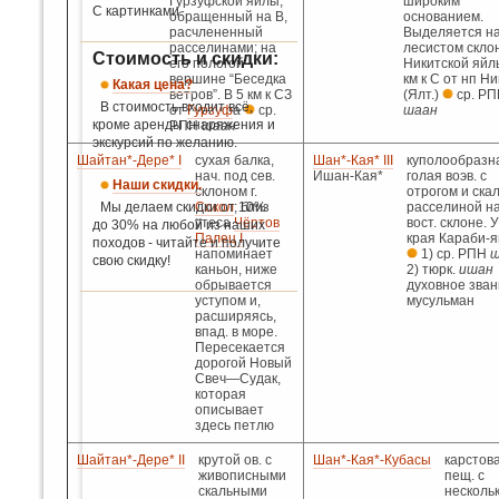
Гурзуфской яйлы,
широким
С картинками.
обращенный на В,
основанием.
расчлененный
Выделяется н
расселинами; на
лесистом скло
Стоимость и скидки:
его пологой
Никитской яйлы
вершине “Беседка
км к С от нп Н
Какая цена?
ветров”. В 5 км к СЗ
(Ялт.)
ср. Р
В стоимость входит всё,
от
Гурзуф
а
ср.
шаан
кроме аренды снаряжения и
РПН
шаан
экскурсий по желанию.
Шайтан*-Дере* I
сухая балка,
Шан*-Кая* III
куполообразн
нач. под сев.
Ишан-Кая*
голая воэв. с
Наши скидки.
склоном г.
отрогом и ска
Мы делаем скидки от 10%
Сокол
; близ
расселиной на
утеса
Чёртов
вост. склоне. У
до 30% на любой из наших
Палец I
края Караби-
походов - читайте и получите
напоминает
1) ср. РПН
ш
свою скидку!
каньон, ниже
2) тюрк.
ишан
обрывается
духовное зван
уступом и,
мусульман
расширяясь,
впад. в море.
Пересекается
дорогой Новый
Свеч—Судак,
которая
описывает
здесь петлю
Шайтан*-Дере* II
крутой ов. с
Шан*-Кая*-Кубасы
карстов
живописными
пещ. с
скальными
несколь