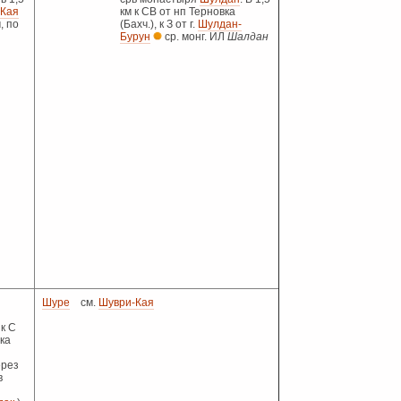
-Кая
км к СВ от нп Терновка
ч, по
(Бахч.), к З от г.
Шулдан-
Бурун
ср. монг. ИЛ
Шалдан
Шуре
см.
Шуври-Кая
к С
ка
ерез
в