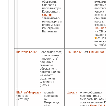
обрывами.
входами
Спадает к
опоясыв
морю между гг.
подково
Крепостная и
узкое, с
Спилия
,
отвесны
заканчиваясь
стенами
миниатюрным
на сев.
пляжем; близ
склоне г.
юж. окраины
Шан-Кая 
Балаклавы
На СВ с
Караби-
ср. Р
шаан
;
к
ср.
коба
Шайтан*-Коба*
небольшой грот,
Шан-Кая IV
см.
Нишан-Кая
стоянка эпохи
палеолита. У
подножия
скального
обрыва по п.
борту р. Бодрак,
на ю-вост.
окраине нп
Скалистое
(Бахч.)
Шайтан*-Мердвен
горный
Шахара
куполообразная
Чёртова
проход на
лесистая гора с
Лестница
Ай-
выходами неболь
Петринскую
скал на вершине. 
яйлу,
отрог г.
Биюк-Оба I
,