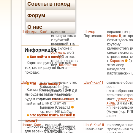
Советы в поход
Форум
О нас
Шабладын-Кая*
одиноко
Шамор
верхнее теч. р.
стоящая скала
Партизанка
Индол II
, котор
с зубчатой
бежит здесь по
вершиной. На
крутому
юж. склоне г.
каменистому р
Информация:
Хриколь
, в 0,3
среди лесисты
км к ЮЗ от юж.
отрогов вост. с
Как пойти в поход?
края седловины
г.
Каракол
2) 
Короткое руководство для
пер.
Каллистон
этом лесу
тех, кто ни разу не был в
находился
походах.
партизанский 
Шабурла
трапециевидный утес
Шан*-Кая* I
скальные обры
Что такое поход?
Байдарской яйлы,
вост.
Как мы будем кушать? Где
обращенный к З. В 0,8
платообразног
мы будем спать? Как много
км к Ю от скального
лесистого отро
будем ходить? Ответы - в
гребня
Каланых-Кая
, в
масс.
Демерджи
1,8 км к Ю от нп
яйла
. В 4 км к 
этой статье.
Тыловое (Севаст.)
нп Генеральск
ср. монг. ИЛ
Шабур
(Алушт.) ср. Р
Что нужно взять весной в
шаан
поход?
Шаган*-Кая*
скальный
Шан*-Кая* II
пирамидальна
Список вещей и снаряжения
ребристый обрыв
Шаан*-Кая*
трехгранная ск
для весеннего похода.