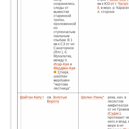
сохранились
км к ЮЗ от г.
Чатал
следы от
II
, в верх. р. Карага
вымостки
л. стороне
старинной
тропы,
проложенной
по
ступенчатым
скальным
глыбам. В 1
км к СЗ от нп
Санаторное
(Ялт.), б.
Мухалатка,
между гг.
Исар-Кая
и
Мердвен-Кая
1)тюрк.
шайтан
мердивен
“чертова
лестница”
Шайтан-Капу I
см.
Золотые
Шелен-Узень*
река, нач. в
Ворота
лесистом
амфитеатре 
от нп Громов
(
Судак
.),
протекает ч
него и впад. 
море в нп