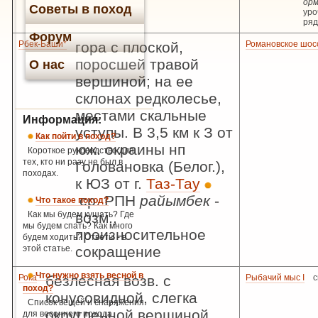
ор
Советы в поход
уро
ря
Форум
Рбек-Баши*
гора с плоской,
Романовское шос
поросшей травой
О нас
вершиной; на ее
склонах редколесье,
местами скальные
Информация:
уступы. В 3,5 км к З от
Как пойти в поход?
юж. окраины нп
Короткое руководство для
тех, кто ни разу не был в
Головановка (Белог.),
походах.
к ЮЗ от г.
Таз-Тау
ср. РПН
райымбек
-
Что такое поход?
Как мы будем кушать? Где
возм.,
мы будем спать? Как много
произносительное
будем ходить? Ответы - в
этой статье.
сокращение
Что нужно взять весной в
Рока
безлесная возв. с
Рыбачий мыс I
с
поход?
конусовидной, слегка
Список вещей и снаряжения
округленной вершиной.
для весеннего похода.