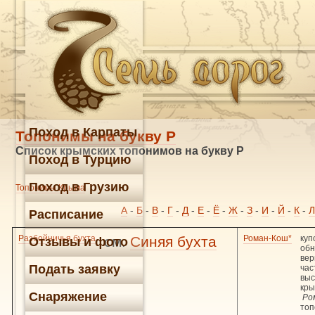
Поход в Карпаты
Топонимы на букву Р
Список крымских топонимов на букву Р
Поход в Турцию
Поход в Грузию
Топонимы Крыма
А
-
Б
-
В
-
Г
-
Д
-
Е
-
Ё
-
Ж
-
З
-
И
-
Й
-
К
-
Л
Расписание
Разбойничья бухта
см.
Синяя бухта
Роман-Кош*
куп
Отзывы и фото
об
вер
Подать заявку
час
выс
кры
Снаряжение
Ро
топ