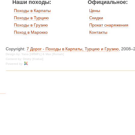
Наши походы:
Официальное:
Походы в Карпаты
Цены
Походы в Турцию
Скидки
Походы в Грузию
Прокат снаряжения
Поход в Марокко
Контакты
Copyright:
7 Дорог - Походы в Карпаты, Турцию и Грузию
, 2008–
Design by: Yana [HRMFL] & Max [Romah]
Content by: Dmitry [Krabat]
Powered by: