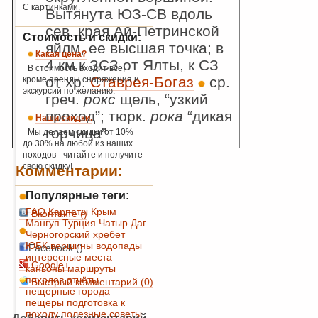
С картинками.
Вытянута ЮЗ-СВ вдоль
сев. края Ай-Петринской
Стоимость и скидки:
яйлм, ее высшая точка; в
Какая цена?
4 км к ЗСЗ от Ялты, к СЗ
В стоимость входит всё,
от хр.
Ставрея-Богаз
ср.
кроме аренды снаряжения и
экскурсий по желанию.
греч.
рокс
щель, “узкий
проход”; тюрк.
рока
“дикая
Наши скидки.
горчица”
Мы делаем скидки от 10%
до 30% на любой из наших
походов - читайте и получите
свою скидку!
Комментарии:
Популярные теги:
FAQ
Карпаты
Крым
Вконтакте (
)
Мангуп
Турция
Чатыр Даг
Черногорский хребет
ЮБК
вершины
водопады
Facebook ()
интересные места
Google+
каньоны
маршруты
походов
отчёты
Быстрый комментарий (0)
пещерные города
пещеры
подготовка к
походу
полезные советы