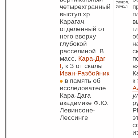
Улукол,
четырехгранный
п
Улукул
выступ хр.
п
Карагач,
в
отделенный от
г
него вверху
о
глубокой
н
расселиной. В
с
масс.
Кара-Даг
п
I
, к З от скалы
в
Иван-Разбойник
К
в память об
к
исследователе
А
Кара-Дага
у
академике Ф.Ю.
р
Левинсоне-
Р
Лессинге
э
с
и