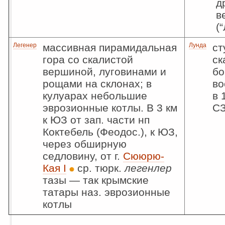
д
в
(
Легенер
массивная пирамидальная
Лунда
ст
гора со скалистой
ск
вершиной, луговинами и
бо
рощами на склонах; в
во
кулуарах небольшие
в 
эврозионные котлы. В 3 км
СЗ
к ЮЗ от зап. части нп
Коктебель (Феодос.), к ЮЗ,
через обширную
седловину, от г.
Сююрю-
Кая I
ср. тюрк.
легенлер
тазы — так крымские
татары наз. эврозионные
котлы