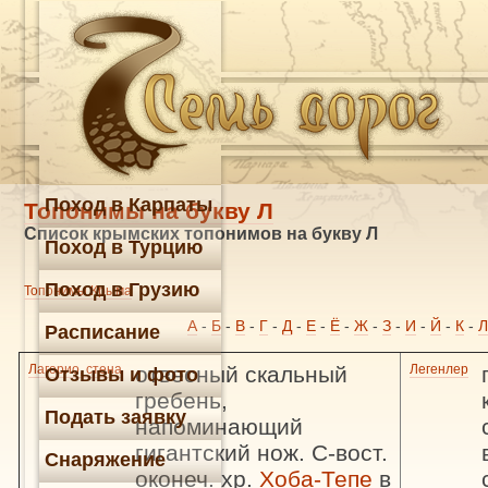
Поход в Карпаты
Топонимы на букву Л
Список крымских топонимов на букву Л
Поход в Турцию
Поход в Грузию
Топонимы Крыма
А
-
Б
-
В
-
Г
-
Д
-
Е
-
Ё
-
Ж
-
З
-
И
-
Й
-
К
-
Л
Расписание
Лагорио, стена
отвесный скальный
Легенлер
Отзывы и фото
гребень,
Подать заявку
напоминающий
гигантский нож. С-вост.
Снаряжение
оконеч. хр.
Хоба-Тепе
в