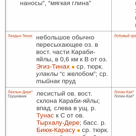
наносы”, “мягкая глина”
Лахдын-Тинах
небольшое обычно
Лобовый хр
пересыхающее оз. в
вост. части Караби-
яйлы, в 0,6 км к В от оз.
Эгиз-Тинах
ср. тюрк.
улаклы
“с желобом”; ср.
тыйнак
пруд
Лахлын-Дере*
лесистый ов. вост.
Лопан-Кая*
Грушевник
Лопин-Кая*
склона Караби-яйлы;
впад. слева в ущ. р.
Тунас
к С от ов.
Тырхалу-Дере
; басс. р.
Биюк-Карасу
ср. тюрк.