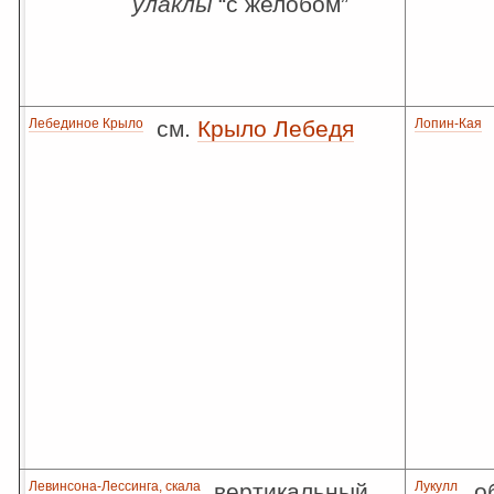
улаклы
“с желобом”
Лебединое Крыло
см.
Крыло Лебедя
Лопин-Кая
Левинсона-Лессинга, скала
вертикальный
Лукулл
о