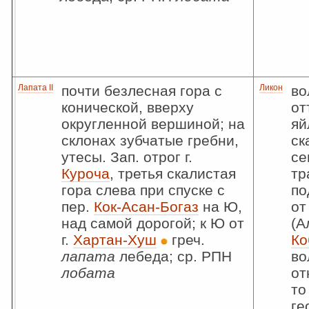
Лапата II
почти безлесная гора с
Ликон
во
конической, вверху
от
округленной вершиной; на
яй
склонах зубчатые гребни,
ск
утесы. Зап. отрог г.
се
Куроча
, третья скалистая
тр
гора слева при спуске с
по
пер.
Кок-Асан-Богаз
на Ю,
от
над самой дорогой; к Ю от
(А
г.
Хартан-Хуш
греч.
Ко
лапата
лебеда; ср. РПН
во
лобата
от
то
ге