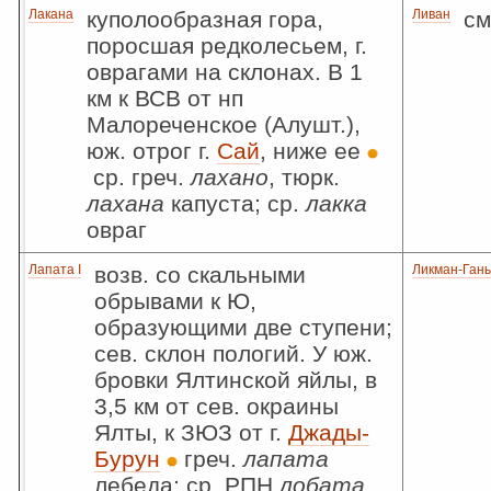
Лакана
куполообразная гора,
Ливан
см
поросшая редколесьем, г.
оврагами на склонах. В 1
км к ВСВ от нп
Малореченское (Алушт.),
юж. отрог г.
Сай
, ниже ее
ср. греч.
лахано
, тюрк.
лахана
капуста; ср.
лакка
овраг
Лапата I
возв. со скальными
Ликман-Ган
обрывами к Ю,
образующими две ступени;
сев. склон пологий. У юж.
бровки Ялтинской яйлы, в
3,5 км от сев. окраины
Ялты, к ЗЮЗ от г.
Джады-
Бурун
греч.
лапата
лебеда; ср. РПН
лобата