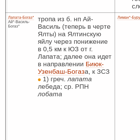
сл
Лапата-Богаз*
тропа из б. нп Ай-
Лиман*-Буру
Ай*-Василь-
Василь (теперь в черте
Богаз*
Ялты) на Ялтинскую
яйлу через понижение
в 0,5 км к ЮЗ от г.
Лапата; далее она идет
в направлении
Биюк-
Узенбаш-Богаз
а, к ЗСЗ
1) греч.
лапата
лебеда; ср. РПН
лобата