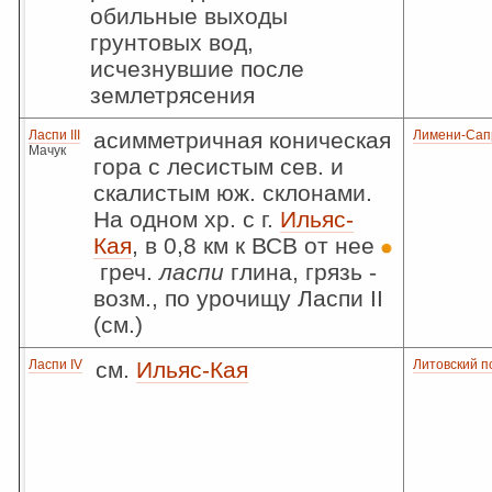
обильные выходы
грунтовых вод,
исчезнувшие после
землетрясения
Ласпи III
асимметричная коническая
Лимени-Сап
Мачук
гора с лесистым сев. и
скалистым юж. склонами.
На одном хр. с г.
Ильяс-
Кая
, в 0,8 км к ВСВ от нее
греч.
ласпи
глина, грязь -
возм., по урочищу Ласпи II
(см.)
Ласпи IV
см.
Ильяс-Кая
Литовский п