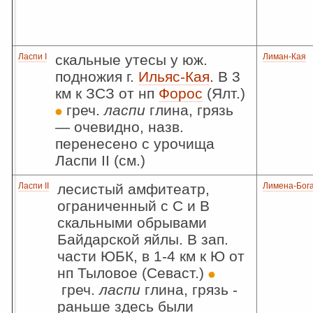
Ласпи I
скальные утесы у юж.
Лиман-Кая
подножия г.
Ильяс-Кая
. В 3
км к ЗСЗ от нп
Форос
(Ялт.)
греч.
ласпи
глина, грязь
— очевидно, назв.
перенесено с урочища
Ласпи II (см.)
Ласпи II
лесистый амфитеатр,
Лимена-Бог
ограниченный с С и В
скальными обрывами
Байдарской яйлы. В зап.
части ЮБК, в 1-4 км к Ю от
нп Тыловое (Севаст.)
греч.
ласпи
глина, грязь -
раньше здесь были