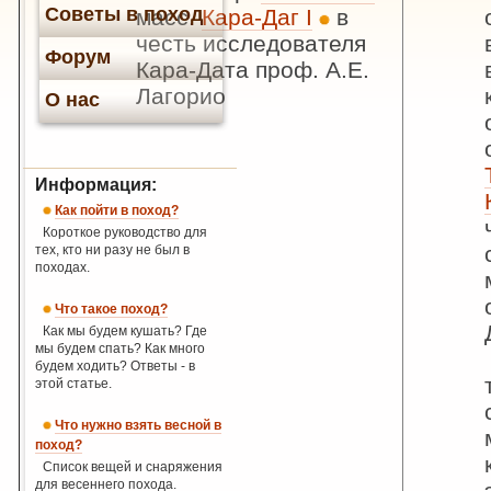
Советы в поход
масс.
Кара-Даг I
в
честь исследователя
Форум
Кара-Дата проф. А.Е.
Лагорио
О нас
Информация:
Как пойти в поход?
Короткое руководство для
тех, кто ни разу не был в
походах.
Что такое поход?
Как мы будем кушать? Где
мы будем спать? Как много
будем ходить? Ответы - в
этой статье.
Что нужно взять весной в
поход?
Список вещей и снаряжения
для весеннего похода.