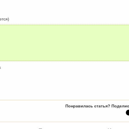
)
ется)
х
Понравилась статья? Поделис