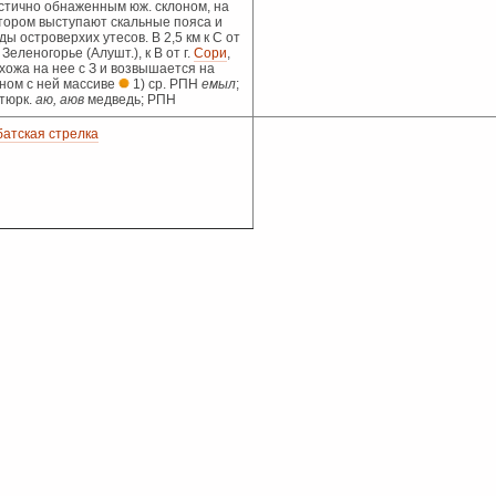
стично обнаженным юж. склоном, на
тором выступают скальные пояса и
ды островерхих утесов. В 2,5 км к С от
 Зеленогорье (Алушт.), к В от г.
Сори
,
хожа на нее с З и возвышается на
ном с ней массиве
1) ср. РПН
емыл
;
 тюрк.
аю, аюв
медведь; РПН
атская стрелка