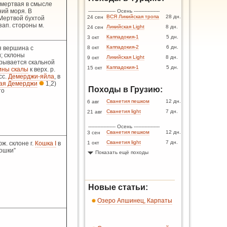
; мертвая в смысле
ний моря. В
------------------ Осень -----------------
ВСЯ Ликийская тропа
28 дн.
24 сен
Мертвой бухтой
зап. стороны м.
Ликийская Light
8 дн.
24 сен
Каппадокия-1
5 дн.
3 окт
Каппадокия-2
6 дн.
я вершина с
8 окт
; склоны
Ликийская Light
8 дн.
9 окт
рывается скальной
Каппадокия-1
5 дн.
15 окт
ны скалы
к верх. р.
сс.
Демерджи-яйла
, в
ая Демерджи
1,2)
Походы в Грузию:
то
Сванетия пешком
12 дн.
6 авг
Сванетия light
7 дн.
21 авг
------------------ Осень -----------------
Сванетия пешком
12 дн.
3 сен
Сванетия light
7 дн.
ж. склоне г.
Кошка I
в
1 окт
кошки”
Показать ещё походы
Новые статьи:
Озеро Апшинец, Карпаты