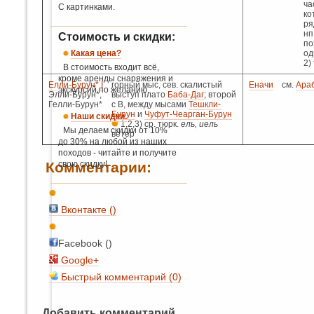
ча
С картинками.
ко
ря
нп
Стоимость и скидки:
по
Какая цена?
од
2)
В стоимость входит всё,
кроме аренды снаряжения и
Елли-Бурун* I
горный мыс, сев. скалистый
Еначи
см.
Араб
экскурсий по желанию.
Элли-Бурун*,
выступ плато
Баба-Даг
; второй
Гелли-Бурун*
с В, между мысами
Тешкли-
Бурун
и
Чуфут-Чеарган-Бурун
Наши скидки.
1,2,3) ср. тюрк.
ель, иель
Мы делаем скидки от 10%
ветер
до 30% на любой из наших
походов - читайте и получите
Комментарии:
свою скидку!
Вконтакте (
)
Facebook ()
Google+
Быстрый комментарий (0)
Добавить комментарий