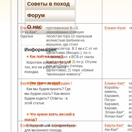
Советы в поход
Форум
О нас
Егилган-Кыр*
протяженная В—З,
Елькен-Кале
с
Отуз-Кая*,
обособленно стоящая
Одачык
лесистая гора со скальным
волнистым гребнем на
вершине, где стоит
ретранслятор. В 2 км к С от нп
Информация:
Щебетовка (Феодос.), по л.
Как пойти в поход?
стороне дол. к ВСВ от скалы
Курбан-Кая
I
2) по
р. Отузка
Короткое руководство для
или нп Отузы (теперь
тех, кто ни разу не был в
Щебетовка); 2) тюрк.
одачык
походах.
“маленькая комната”
Что такое поход?
Екатерин-Даг
см.
Демерджи I
Елькен-Кая*
с
Корабль-
п
Как мы будем кушать? Где
камень,
е
мы будем спать? Как много
Каравия,
у
будем ходить? Ответы - в
Петро-
с
этой статье.
Каравия,
и
Карави,
и
Элчан-Кая*,
и
Что нужно взять весной в
Ялчан-Кая*
к
поход?
Елли-Бурун II
Список вещей и снаряжения
см.
Шулдан-Бурун
Емула-Кая*
вы
Аю-Кая*
об
для весеннего похода.