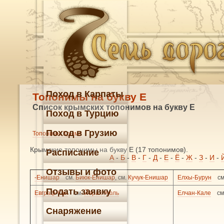
Поход в Карпаты
Топонимы на букву Е
Список крымских топонимов на букву Е
Поход в Турцию
Поход в Грузию
Топонимы Крыма
Крымские топонимы на букву Е (17 топонимов).
Расписание
А
-
Б
-
В
-
Г
-
Д
-
Е
-
Ё
-
Ж
-
З
-
И
-
Отзывы и фото
-Енишар
см.
Биюк-Енишар
, см.
Кучук-Енишар
Елхы-Бурун
с
Подать заявку
Евграф-Кая
см.
Йерах-Хюль
Елчан-Кале
см
Снаряжение