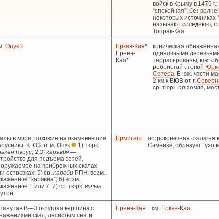
войск в Крыму в 1475 г.
“спокойная”, без волне
некоторых источниках 
называют соседнюю, с 
Топрак-Кая
м.
Опук II
Еркян-Кая*
коническая обнаженна
Ернен-
одиночными деревьями
Кая*
террасированы, юж. об
ребристой стеной
Юрки
Сотера
. В юж. части ма
2 км к ВЮВ от г.
Северн
ср. тюрк.
ер
земля, мес
калы в море, похожие на окаменевшие
Ермиташ
остроконечная скала на ю
арусники. К ЮЗ от м. Опук
1) тюрк.
Симеизе; образует “ухо 
лькен
парус; 2,3)
каравия
—
стройство для подъема сетей,
ооружаемое на прибрежных скалах
ли островках; 5) ср.
караби
РПН; возм.,
скаженное “каравия”; 6) возм.,
скаженное 1 или 7; 7) ср. тюрк.
ялчын
рутой
тянутая В—З округлая вершина с
Ернен-Кая
см.
Еркян-Кая
нажениями скал, лесистым сев. и