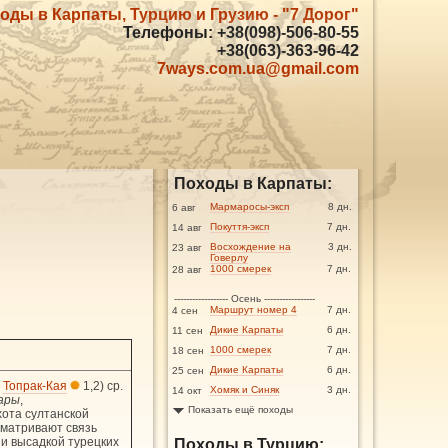
оды в Карпаты, Турцию и Грузию - "7 Дорог"
Телефоны: +38(098)-506-80-55
+38(063)-363-96-42
7ways.com.ua@gmail.com
Походы в Карпаты:
Мармаросы-эксп
8 дн.
6 авг
Покуття-эксп
7 дн.
14 авг
Восхождение на
3 дн.
23 авг
Говерлу
1000 смерек
7 дн.
28 авг
------------------ Осень -----------------
Маршрут номер 4
7 дн.
4 сен
Дикие Карпаты
6 дн.
11 сен
1000 смерек
7 дн.
18 сен
Дикие Карпаты
6 дн.
25 сен
.
Топрак-Кая
1,2) ср.
Хомяк и Синяк
3 дн.
14 окт
ары
,
Показать ещё походы
ота султанской
сматривают связь
и высадкой турецких
Походы в Турцию: