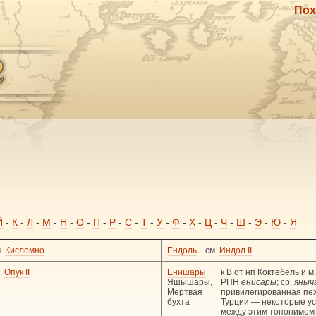
Пох
Й
-
К
-
Л
-
М
-
Н
-
О
-
П
-
Р
-
С
-
Т
-
У
-
Ф
-
Х
-
Ц
-
Ч
-
Ш
-
Э
-
Ю
-
Я
м.
Кисломно
Ендоль
см.
Индол II
.
Опук II
Енишары
к В от нп Коктебель и м
Яшышары,
РПН
енисары
; ср.
яныч
Мертвая
привилегированная пех
бухта
Турции — некоторые у
между этим топонимом 