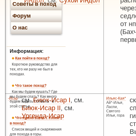
Индол
, см.
Сухой Индол
расп
Советы в поход
чере
седл
Форум
от н
О нас
(Бах
перв
Информация:
Как пойти в поход?
Короткое руководство для
тех, кто ни разу не был в
походах.
Что такое поход?
Как мы будем кушать? Где
мы будем спать? Как много
-Исар
см.
Биюк-Исар I
, см.
Ильяс-Кая*
с
будем ходить? Ответы - в
Ай*-Илья,
этой статье.
Биюк-Исар II
, см.
с
Ласпи,
Святого
Ургенда-Исар
г
Ильи, гора
Что нужно взять с собой
с
в поход?
Список вещей и снаряжения
В
для похода в горы.