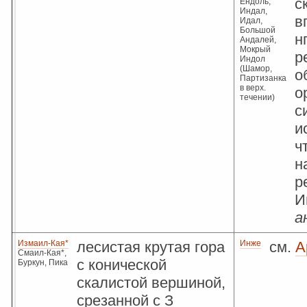
с
Ендоль,
Индал,
в
Идал,
Большой
н
Андалей,
Мокрый
р
Индол
(Шамор,
о
Партизанка
в верх.
о
течении)
с
и
ч
н
р
И
а
Измаил-Кая*
лесистая крутая гора
Инже
см.
А
Смаил-Кая*,
с конической
Буркун, Пика
скалистой вершиной,
срезанной с З