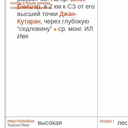
поход в Крым
рюкзак
Енишар
, в 2 км к СЗ от его
снаряжение
спальник
высшей точки
Джан-
Кутаран
, через глубокую
“седловину”
ср. монг. ИЛ
Ивя
Иван-Разбойник
высокая
Инарес I
лес
Хырсыз-Иван