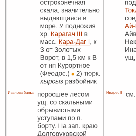
остроконечная
под
скала, значительно
Ток
выдающаяся в
сое
море. У подножия
Ай-
хр.
Карагач III
в
Айв
масс.
Кара-Даг I
, к
Нек
З от Золотых
Ина
Ворот, в 1,5 км к В
ущ
от нп Курортное
(Феодос.)
2) тюрк.
хырсыз
разбойник
Иванова балка
поросшее лесом
Инарес II
см
ущ. со скальными
обрывистыми
уступами по п.
борту. На зап. краю
Долгоруковской