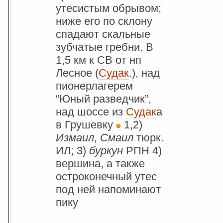
утесистым обрывом;
ниже его по склону
спадают скальные
зубчатые гребни. В
1,5 км к СВ от нп
Лесное (
Судак
.), над
пионерлагерем
“Юный разведчик”,
над шоссе из
Судак
а
в Грушевку
1,2)
Измаил
,
Смаил
тюрк.
ИЛ; 3)
буркун
РПН 4)
вершина, а также
остроконечный утес
под ней напоминают
пику