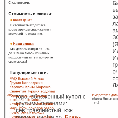
Б
С картинками.
ее
Стоимость и скидки:
з
Какая цена?
л
В стоимость входит всё,
а
кроме аренды снаряжения и
экскурсий по желанию.
З
(Я
Наши скидки.
Мы делаем скидки от 10%
ИЛ
до 30% на любой из наших
Ил
походов - читайте и получите
свою скидку!
г
о
Популярные теги:
с
FAQ
Высокий Атлас
Грузия
Каппадокия
Ла
Карпаты
Крым
Марокко
Сванетия
Турция
водопад
Ива
город
гора, обнаженный купол с
горы
до похода
Имаретская дол
(балка Янтык в н
интересные места
крутыми склонами:
теч.)
история
ликийская тропа
маршруты походов
озеро
сев.травянистый, юж.
подготовка к походу
размыт ов. На хр.
Биюк-
полезные советы
поход