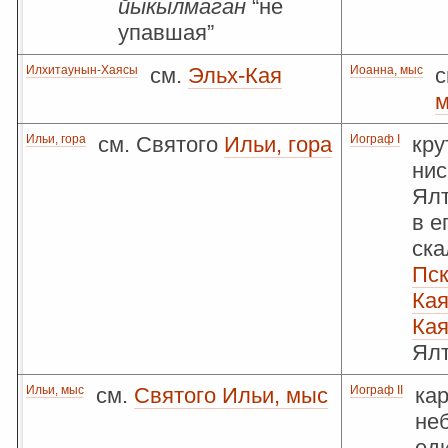
йыкылмаган
“не
упавшая”
Илхитаунын-Хаясы
см.
Эльх-Кая
Иоанна, мыс
с
Ильи, гора
см. Святого
Ильи, гора
Иограф I
кру
ни
Ялт
в е
ска
Пс
Ка
Кая
Ял
Ильи, мыс
см.
Святого Ильи, мыс
Иограф II
кар
не
ед