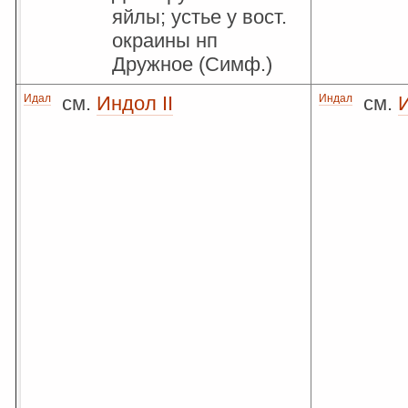
яйлы; устье у вост.
окраины нп
Дружное (Симф.)
Идал
см.
Индол II
Индал
см.
И