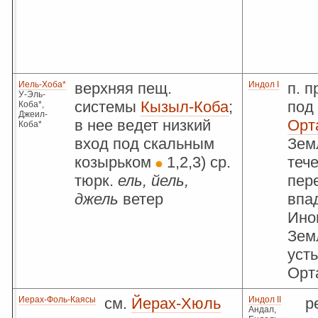
Иель-Хоба*
верхняя пещ.
Индол I
п. п
У-Эль-
системы
Кызыл-Коба
;
под 
Коба*,
Джеил-
в нее ведет низкий
Орт
Коба*
вход под скальным
Зем
козырьком
1,2,3) ср.
теч
тюрк.
ель, йель,
пере
джель
ветер
впа
Ино
Зем
уст
Орт
Иерах-Фоль-Каясы
см.
Йерах-Хюль
Индол II
р
Андал,