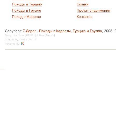
Походы в Турцию
Скидки
Походы в Грузию
Прокат снаряжения
Поход в Марокко
Контакты
Copyright:
7 Дорог - Походы в Карпаты, Турцию и Грузию
, 2008–
Design by: Yana [HRMFL] & Max [Romah]
Content by: Dmitry [Krabat]
Powered by: