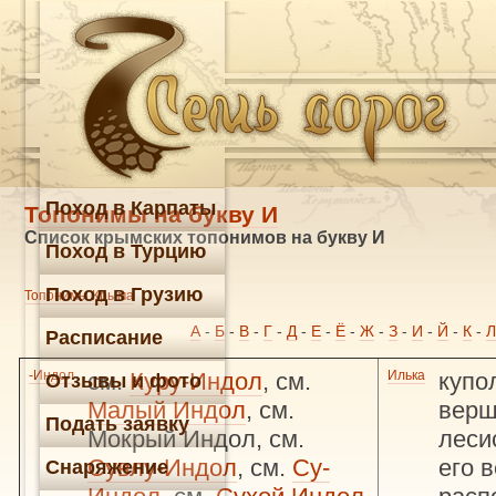
Поход в Карпаты
Топонимы на букву И
Список крымских топонимов на букву И
Поход в Турцию
Поход в Грузию
Топонимы Крыма
А
-
Б
-
В
-
Г
-
Д
-
Е
-
Ё
-
Ж
-
З
-
И
-
Й
-
К
-
Л
Расписание
-Индол
см.
Куру-Индол
, см.
Илька
купо
Отзывы и фото
Малый Индол
, см.
верш
Подать заявку
Мокрый Индол, см.
леси
Сувлу-Индол
, см.
Су-
его 
Снаряжение