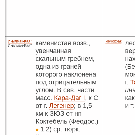
Икылмак-Кая*
каменистая возв.,
Инчокрак
ле
Икилман-Кая*
увенчанная
ве
скальным гребнем,
на
одна из граней
(Бе
которого наклонена
мон
под отрицательным
г.
Т
углом. В сев. части
ин
масс.
Кара-Даг I
, к С
как
от г.
Легенер
; в 1,5
и т
км к ЗЮЗ от нп
Коктебель (Феодос.)
1,2) ср. тюрк.