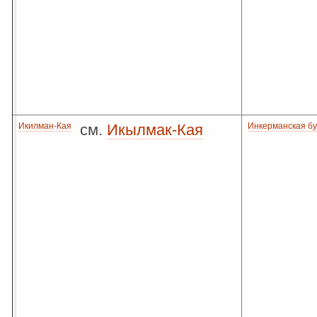
Икилман-Кая
см.
Икылмак-Кая
Инкерманская бу