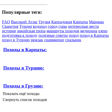
Популярные теги:
FAQ
Высокий Атлас
Грузия
Каппадокия
Карпаты
Марокко
Сванетия
Турция
водопад
город
горы
интересные места
история
ликийская тропа
маршруты походов
медицина
озеро
подготовка к походу
полезные советы
поход
поход в Карпаты
поход в Турцию
рюкзак
снаряжение
спальник
Походы в Карпаты:
Походы в Турцию:
Походы в Грузию:
Показать ещё походы
Свернуть список походов