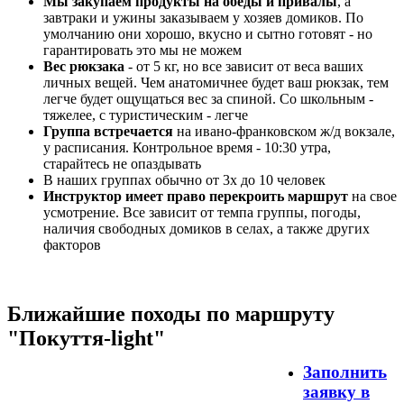
Мы закупаем продукты на обеды и привалы
, а
завтраки и ужины заказываем у хозяев домиков. По
умолчанию они хорошо, вкусно и сытно готовят - но
гарантировать это мы не можем
Вес рюкзака
- от 5 кг, но все зависит от веса ваших
личных вещей. Чем анатомичнее будет ваш рюкзак, тем
легче будет ощущаться вес за спиной. Со школьным -
тяжелее, с туристическим - легче
Группа встречается
на ивано-франковском ж/д вокзале,
у расписания. Контрольное время - 10:30 утра,
старайтесь не опаздывать
В наших группах обычно от 3х до 10 человек
Инструктор имеет право перекроить маршрут
на свое
усмотрение. Все зависит от темпа группы, погоды,
наличия свободных домиков в селах, а также других
факторов
Ближайшие походы по маршруту
"Покуття-light"
Заполнить
заявку в