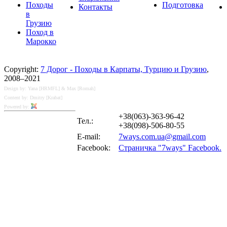
Походы
Подготовка
Контакты
в
Грузию
Поход в
Марокко
Copyright:
7 Дорог - Походы в Карпаты, Турцию и Грузию
,
2008–2021
Design by: Yana [HRMFL] & Max [Romah]
Content by: Dmitry [Krabat]
Powered by:
+38(063)-363-96-42
Тел.:
+38(098)-506-80-55
E-mail:
7ways.com.ua@gmail.com
Facebook:
Страничка "7ways" Facebook.