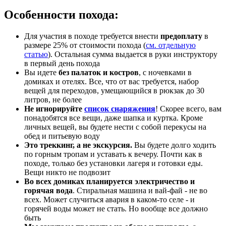
Особенности похода:
Для участия в походе требуется внести
предоплату
в
размере 25% от стоимости похода (
см. отдельную
статью
). Остальная сумма выдается в руки инструктору
в первый день похода
Вы идете
без палаток и костров
, с ночевками в
домиках и отелях. Все, что от вас требуется, набор
вещей для переходов, умещающийся в рюкзак до 30
литров, не более
Не игнорируйте
список снаряжения
! Скорее всего, вам
понадобятся все вещи, даже шапка и куртка. Кроме
личных вещей, вы будете нести с собой перекусы на
обед и питьевую воду
Это треккинг, а не экскурсия.
Вы будете долго ходить
по горным тропам и уставать к вечеру. Почти как в
походе, только без установки лагеря и готовки еды.
Вещи никто не подвозит
Во всех домиках планируется электричество и
горячая вода
. Стиральная машина и вай-фай - не во
всех. Может случиться авария в каком-то селе - и
горячей воды может не стать. Но вообще все должно
быть