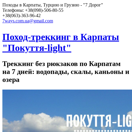
Походы в Карпаты, Турцию и Грузию - "7 Дорог"
Телефоны: +38(098)-506-80-55
+38(063)-363-96-42
7ways.com.ua@gmail.com
Поход-треккинг в Карпаты
"Покуття-light"
Треккинг без рюкзаков по Карпатам
на 7 дней: водопады, скалы, каньоны и
озера