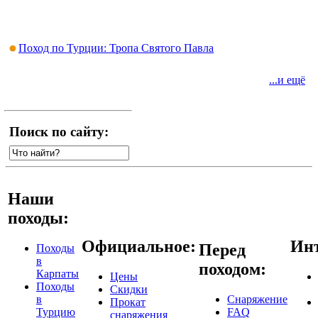
Поход по Турции: Тропа Святого Павла
...и ещё
Поиск по сайту:
Наши
походы:
Официальное:
Инт
Перед
Походы
в
походом:
Карпаты
Цены
Походы
Скидки
в
Снаряжение
Прокат
Турцию
FAQ
снаряжения