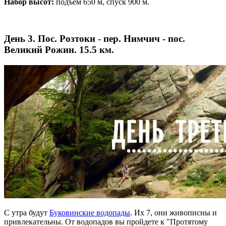
Набор высот:
подъем 650 м, спуск 900 м.
День 3. Пос. Розтоки - пер. Нимчич - пос.
Великий Рожин. 15.5 км.
С утра будут
Буковинские водопады
. Их 7, они живописны и
привлекательны. От водопадов вы пройдете к "Протятому