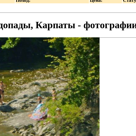
Поход:
Цена:
Стату
допады, Карпаты - фотографи