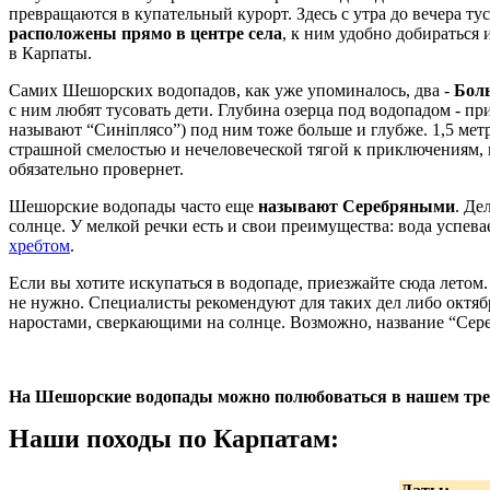
превращаются в купательный курорт. Здесь с утра до вечера тус
расположены прямо в центре села
, к ним удобно добираться 
в Карпаты.
Самих Шешорских водопадов, как уже упоминалось, два -
Бол
с ним любят тусовать дети. Глубина озерца под водопадом - п
называют “Синіплясо”) под ним тоже больше и глубже. 1,5 м
страшной смелостью и нечеловеческой тягой к приключениям, 
обязательно провернет.
Шешорские водопады часто еще
называют Серебряными
. Де
солнце. У мелкой речки есть и свои преимущества: вода успевае
хребтом
.
Если вы хотите искупаться в водопаде, приезжайте сюда летом
не нужно. Специалисты рекомендуют для таких дел либо октябр
наростами, сверкающими на солнце. Возможно, название “Сер
На Шешорские водопады можно полюбоваться в нашем тр
Наши походы по Карпатам: