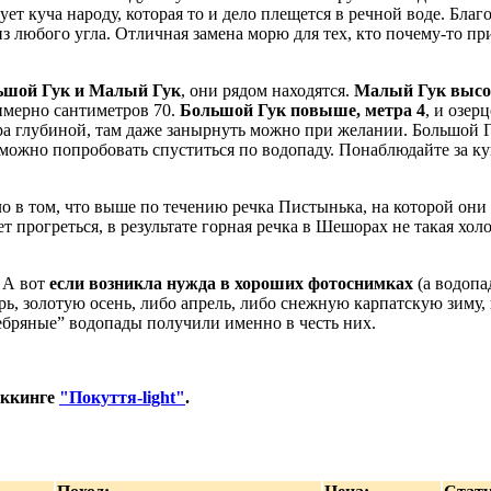
ует куча народу, которая то и дело плещется в речной воде. Благ
из любого угла. Отличная замена морю для тех, кто почему-то п
ьшой Гук и Малый Гук
, они рядом находятся.
Малый Гук высо
римерно сантиметров 70.
Большой Гук повыше, метра 4
, и озер
етра глубиной, там даже занырнуть можно при желании. Большо
можно попробовать спуститься по водопаду. Понаблюдайте за ку
ло в том, что выше по течению речка Пистынька, на которой они 
т прогреться, в результате горная речка в Шешорах не такая холо
. А вот
если возникла нужда в хороших фотоснимках
(а водопа
ь, золотую осень, либо апрель, либо снежную карпатскую зиму,
ебряные” водопады получили именно в честь них.
еккинге
"Покуття-light"
.