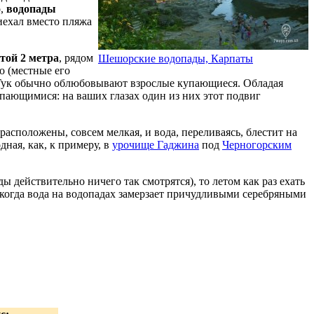
о,
водопады
риехал вместо пляжа
той 2 метра
, рядом
Шешорские водопады, Карпаты
цо (местные его
й Гук обычно облюбовывают взрослые купающиеся. Обладая
пающимися: на ваших глазах один из них этот подвиг
расположены, совсем мелкая, и вода, переливаясь, блестит на
дная, как, к примеру, в
урочище Гаджина
под
Черногорским
ды действительно ничего так смотрятся), то летом как раз ехать
 когда вода на водопадах замерзает причудливыми серебряными