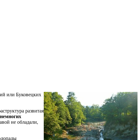
бий или Буковецких
раструктура развитая
 немногих
авой не обладали,
одопады