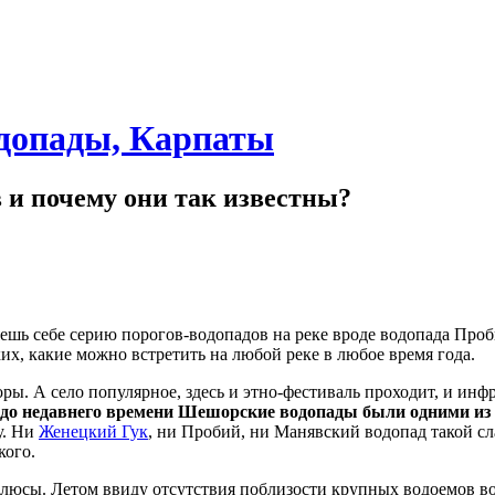
допады, Карпаты
 и почему они так известны?
ешь себе серию порогов-водопадов на реке вроде водопада Про
ких, какие можно встретить на любой реке в любое время года.
ры. А село популярное, здесь и этно-фестиваль проходит, и инф
до недавнего времени Шешорские водопады были одними из
у. Ни
Женецкий Гук
, ни Пробий, ни Манявский водопад такой сл
кого.
люсы. Летом ввиду отсутствия поблизости крупных водоемов в