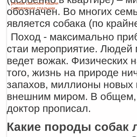
рюкзак
сванские башни
снаряжение
спальник
обозначен. Во многих сем
является собака (по крайне
Поход - максимально при
стаи мероприятие. Людей м
ведет вожак. Физических н
того, жизнь на природе ни
запахов, миллионы новых 
внешним миром. В общем, п
доктор прописал.
Какие породы собак 