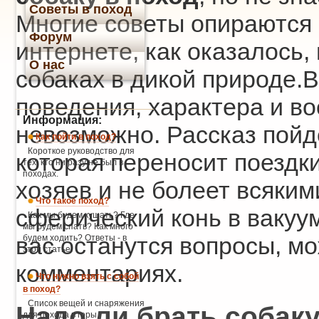
Советы в поход
Многие советы опираются 
Форум
интернете, как оказалось,
О нас
собаках в дикой природе.
поведения, характера и во
Информация:
невозможно. Рассказ пойд
Как пойти в поход?
Короткое руководство для
которая переносит поездк
тех, кто ни разу не был в
походах.
хозяев и не болеет всяким
Что такое поход?
сферический конь в вакуум
Как мы будем кушать? Где
мы будем спать? Как много
вас останутся вопросы, мо
будем ходить? Ответы - в
этой статье.
комментариях.
Что нужно взять с собой
в поход?
Список вещей и снаряжения
Надо ли брать собаку
для похода в горы.