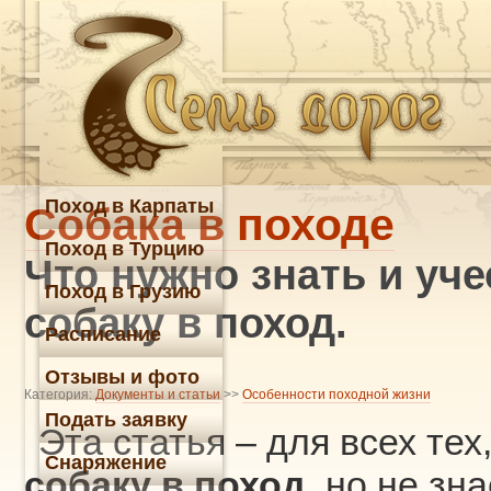
Поход в Карпаты
Собака в походе
Поход в Турцию
Что нужно знать и уче
Поход в Грузию
собаку в поход.
Расписание
Отзывы и фото
Категория:
Документы и статьи
>>
Особенности походной жизни
Подать заявку
Эта статья – для всех тех,
Снаряжение
собаку в поход
, но не зна