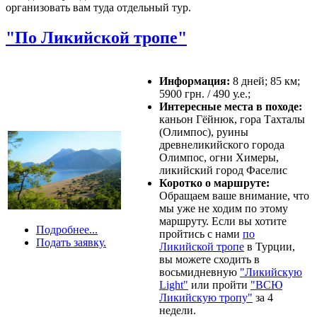
организовать вам туда отдельный тур.
"По Ликийской тропе"
Информация:
8 дней; 85 км;
5900 грн. / 490 у.е.;
Интересные места в походе:
каньон Гёйнюк, гора Тахталы
(Олимпос), руины
древнеликийского города
Олимпос, огни Химеры,
ликийский город Фаcелис
Коротко о маршруте:
Обращаем ваше внимание, что
мы уже не ходим по этому
маршруту. Если вы хотите
Подробнее...
пройтись с нами
по
Подать заявку.
Ликийской тропе
в Турции,
вы можете сходить в
восьмидневную
"Ликийскую
Light"
или пройти
"ВСЮ
Ликийскую тропу"
за 4
недели.