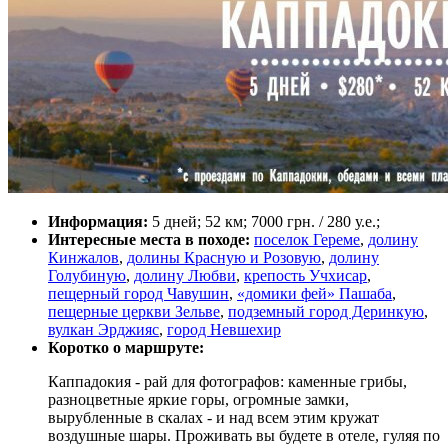
Информация:
5 дней; 52 км; 7000 грн. / 280 у.е.;
Интересные места в походе:
поселок Гереме
,
долину
Кинжалов
,
долины Красную и Розовую
,
долину
Голубиную
,
долину Любви
,
крепость Учхисар
,
пещерный город Чавушин
,
«домики фей» Пашаба
,
пещерные церкви Зельве
,
подземный город Деринкую
,
вулкан Эрджияс
,
город Невшехир
Коротко о маршруте:
Каппадокия - рай для фотографов: каменные грибы,
разноцветные яркие горы, огромные замки,
вырубленные в скалах - и над всем этим кружат
воздушные шары. Проживать вы будете в отеле, гуляя по