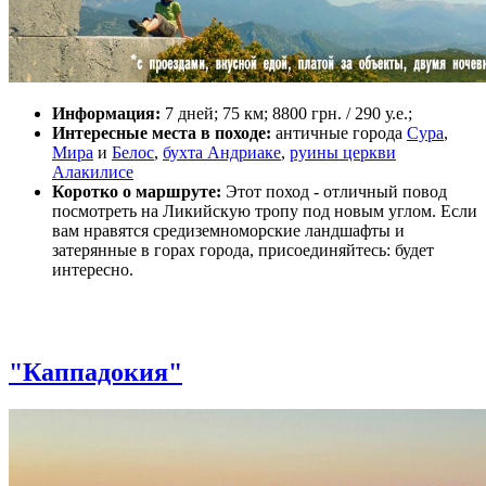
Информация:
7 дней; 75 км; 8800 грн. / 290 у.е.;
Интересные места в походе:
античные города
Сура
,
Мира
и
Белос
,
бухта Андриаке
,
руины церкви
Алакилисе
Коротко о маршруте:
Этот поход - отличный повод
посмотреть на Ликийскую тропу под новым углом. Если
вам нравятся средиземноморские ландшафты и
затерянные в горах города, присоединяйтесь: будет
интересно.
"Каппадокия"