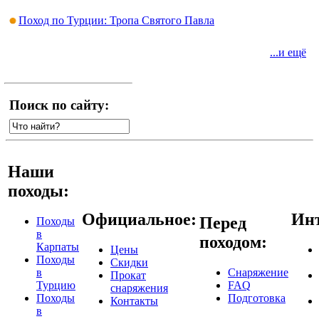
Поход по Турции: Тропа Святого Павла
...и ещё
Поиск по сайту:
Наши
походы:
Официальное:
Инт
Перед
Походы
в
походом:
Карпаты
Цены
Походы
Скидки
в
Снаряжение
Прокат
Турцию
FAQ
снаряжения
Походы
Подготовка
Контакты
в