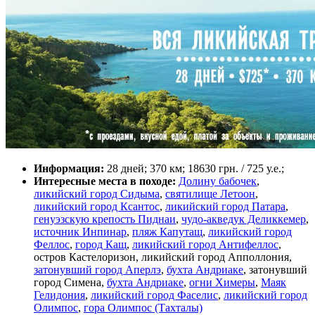
Информация:
28 дней; 370 км; 18630 грн. / 725 у.е.;
Интересные места в походе:
Долину бабочек
,
ликийский город Сидыма
,
святилище Летоон
,
ликийский город Ксантос
,
ликийский город Патара
,
генуэзскую крепость Пиднаи
,
чудо-акведук Деликкемер
,
источник Инпинар
,
пляж Капутащ
,
ликийский город
Феллос
,
город Кащ
,
ликийский город Антифеллос
,
остров Кастелоризон, ликийский город Апполлония,
затонувший город Аперлэ
,
бухта Андриаке
, затонувший
город Симена,
бухта Андриаке
,
огни Химеры
,
Маяк
Гелидония
,
ликийский город Фаселис
,
ликийский город
Олимпос
,
гора Олимпос (Тахталы)