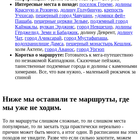
Интересные места в походе:
поселок Гереме
,
долины
Красную и Розовую
,
долину Голубиную
,
крепость
Учхисар
,
пещерный город Чавушин
,
«домики фей»
Пашаба
,
пещерные церкви Зельве
,
подземный город
Каймаклы
,
вулкан Эрджияс
,
город Невшехир
,
долины
Гёрджелид, Земи и Бабаджик
, долину Деврент,
долину
Чат
,
город Ачиксарай
,
город Мустафапаша
,
водохранилище Дамса
,
пещерный монастырь Кешлик
,
холм Актепе,
город Аванос
,
город Ургюп
Коротко о маршруте:
Готовьтесь к мега-путешествию
по незнакомой Каппадокии. Сказочные пейзажи,
таинственные подземные города и долины с каменными
химерами. Все, что вам нужно, - маленький рюкзачок за
спиной
Ниже мы оставили те маршруты, где
мы уже не ходим
.
То ли маршруты слишком сложные, то ли слишком места
популярные, то ли заехать туда практически нереально -
причин может быть много, а итог один. В расписании вы этих
походов не увидите. Разве что если сильно захотите, можем