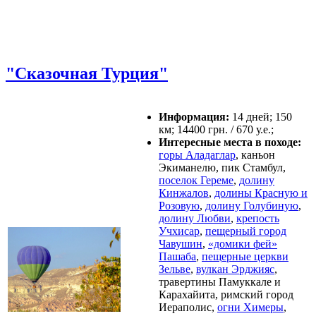
"Сказочная Турция"
Информация:
14 дней; 150
км; 14400 грн. / 670 у.е.;
Интересные места в походе:
горы Аладаглар
, каньон
Экиманелю, пик Стамбул,
поселок Гереме
,
долину
Кинжалов
,
долины Красную и
Розовую
,
долину Голубиную
,
долину Любви
,
крепость
Учхисар
,
пещерный город
Чавушин
,
«домики фей»
Пашаба
,
пещерные церкви
Зельве
,
вулкан Эрджияс
,
травертины Памуккале и
Карахайита, римский город
Иераполис,
огни Химеры
,