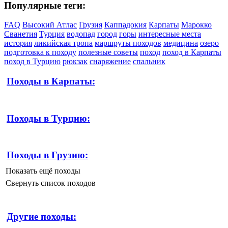
Популярные теги:
FAQ
Высокий Атлас
Грузия
Каппадокия
Карпаты
Марокко
Сванетия
Турция
водопад
город
горы
интересные места
история
ликийская тропа
маршруты походов
медицина
озеро
подготовка к походу
полезные советы
поход
поход в Карпаты
поход в Турцию
рюкзак
снаряжение
спальник
Походы в Карпаты:
Походы в Турцию:
Походы в Грузию:
Показать ещё походы
Свернуть список походов
Другие походы: