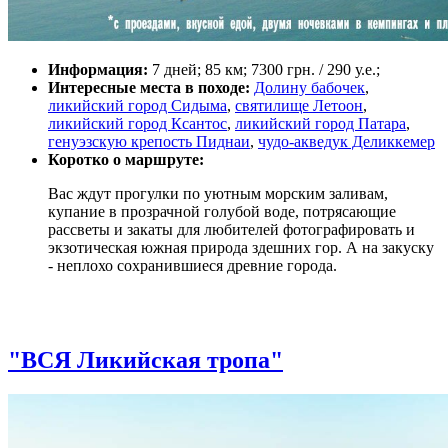
Информация:
7 дней; 85 км; 7300 грн. / 290 у.е.;
Интересные места в походе:
Долину бабочек
,
ликийский город Сидыма
,
святилище Летоон
,
ликийский город Ксантос
,
ликийский город Патара
,
генуэзскую крепость Пиднаи
,
чудо-акведук Деликкемер
Коротко о маршруте:
Вас ждут прогулки по уютным морским заливам,
купание в прозрачной голубой воде, потрясающие
рассветы и закаты для любителей фотографировать и
экзотическая южная природа здешних гор. А на закуску
- неплохо сохранившиеся древние города.
"ВСЯ Ликийская тропа"