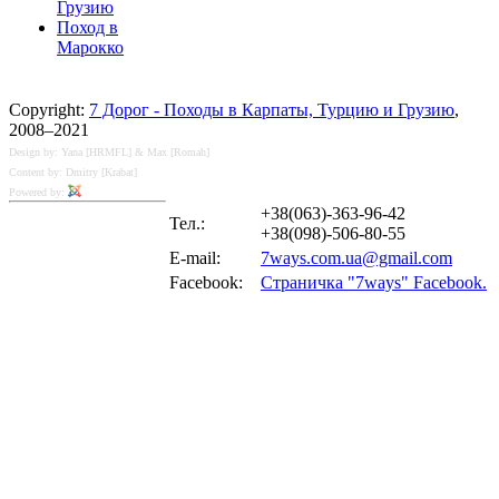
Грузию
Поход в
Марокко
Copyright:
7 Дорог - Походы в Карпаты, Турцию и Грузию
,
2008–2021
Design by: Yana [HRMFL] & Max [Romah]
Content by: Dmitry [Krabat]
Powered by:
+38(063)-363-96-42
Тел.:
+38(098)-506-80-55
E-mail:
7ways.com.ua@gmail.com
Facebook:
Страничка "7ways" Facebook.